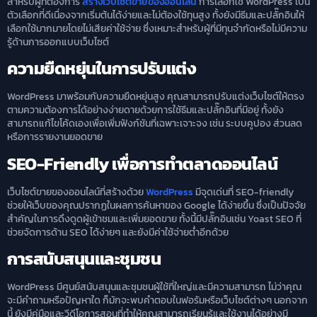
สำหรับผู้ที่ต้องการ
สร้างเว็บไซต์ขายของออนไลน์
การเลือกใช้ WordPress เป็น
ตัวเลือกที่ดีเนื่องจากเริ่มต้นได้ง่ายและไม่ต้องใช้ทุนสูง ทั้งยังมีธีมและปลั๊กอินให้
เลือกใช้มากมายโดยไม่เสียค่าใช้จ่าย ซึ่งเหมาะสำหรับผู้ที่มีทุนจำกัดหรือไม่มีความ
รู้ด้านการออกแบบเว็บไซต์
ความยืดหยุ่นในการปรับแต่ง
WordPress มาพร้อมกับความยืดหยุ่นสูง คุณสามารถปรับแต่งเว็บไซต์ให้ตรง
ตามความต้องการได้อย่างง่ายดายด้วยการใช้ธีมและปลั๊กอินที่มีอยู่ ทั้งยัง
สามารถแก้ไขโค้ดเองเพื่อเพิ่มฟังก์ชันที่เฉพาะเจาะจง เช่น ระบบคูปอง ส่วนลด
หรือการรายงานยอดขาย
SEO-Friendly เพื่อการทำตลาดออนไลน์
เว็บไซต์ขายของออนไลน์ที่สร้างด้วย
WordPress
มีจุดเด่นที่ SEO-friendly
ช่วยให้เว็บของคุณปรากฏในผลการค้นหาของ Google ได้ง่ายขึ้น ซึ่งเป็นปัจจัย
สำคัญในการดึงดูดผู้เข้าชมและเพิ่มยอดขาย ทั้งนี้มีปลั๊กอินเช่น Yoast SEO ที่
ช่วยจัดการด้าน SEO ได้ง่ายๆ และยังมีค่าใช้จ่ายต่ำอีกด้วย
การสนับสนุนและชุมชน
WordPress มีศูนย์สนับสนุนและชุมชนผู้ใช้ที่ใหญ่และมีความสามารถ ไม่ว่าคุณ
จะมีคำถามหรือปัญหาใด ก็มักจะพบคำตอบในฟอรัมหรือเว็บไซต์ต่างๆ นอกจาก
นี้ ยังมีคู่มือและวีดีโอการสอนที่ทำให้คุณสามารถเรียนรู้และใช้งานได้อย่างมี