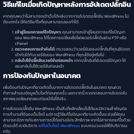
วิธีแก้ไขเมื่อเกิดปัญหาหลังการอัปเดตปลั๊กอิน
หากคุณพบว่าไม่สามารถเข้าเว็บได้หลังจากการอัปเดตปลั๊กอิน WordPress ไม่
ต้องตกใจ นี่คือวิธีแก้ไขที่คุณสามารถลองทำได้:
เข้าสู่โหมดการแก้ไขปัญหา:
คุณสามารถเข้าสู่โหมดการแก้ไขปัญหา
ของ WordPress ได้โดยการเปลี่ยนชื่อโฟลเดอร์ปลั๊กอินผ่าน FTP หรือ
cPanel
ตรวจสอบการเข้ากันได้:
ตรวจสอบว่าเวอร์ชันของปลั๊กอินที่คุณอัปเดต
เข้ากันได้กับเวอร์ชันของ WordPress ที่คุณใช้อยู่หรือไม่
กลับไปใช้ปลั๊กอินเวอร์ชันก่อนหน้า:
หากปลั๊กอินที่อัปเดตมีปัญหา ให้
ลองกลับไปใช้เวอร์ชันก่อนหน้า
การป้องกันปัญหาในอนาคต
เพื่อป้องกันปัญหาที่อาจเกิดขึ้นจากการอัปเดตปลั๊กอินในอนาคต คุณควร
ทำการสำรองข้อมูลเว็บไซต์ก่อนทุกครั้ง นอกจากนี้ ควรทดสอบการอัปเดตใน
สภาพแวดล้อมทดลองก่อนนำไปใช้จริง
การอัปเดตปลั๊กอิน WordPress เป็นสิ่งที่หลีกเลี่ยงไม่ได้และมีความสำคัญต่อ
การทำงานที่ดีของเว็บไซต์ แต่การรู้วิธีแก้ไขปัญหาที่อาจเกิดขึ้นจะช่วยให้คุณ
สามารถจัดการกับสถานการณ์ได้อย่างมีประสิทธิภาพ หากไม่สามารถแก้ไขด้วย
ตัวเองได้ เรามีบริการ
แก้ไขเว็บไซต์ WordPress
แบบครบวงจรให้ใช้บริการนะ
ครับ