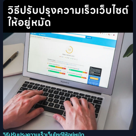
วิธีปรับปรุงความเร็วเว็บไซต์ให้อยู่หมัด